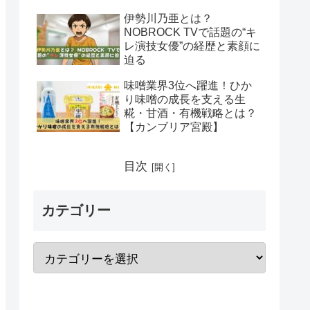
伊勢川乃亜とは？
NOBROCK TVで話題の“キ
レ演技女優”の経歴と素顔に
迫る
味噌業界3位へ躍進！ひか
り味噌の成長を支える生
糀・甘酒・有機戦略とは？
【カンブリア宮殿】
目次
カテゴリー