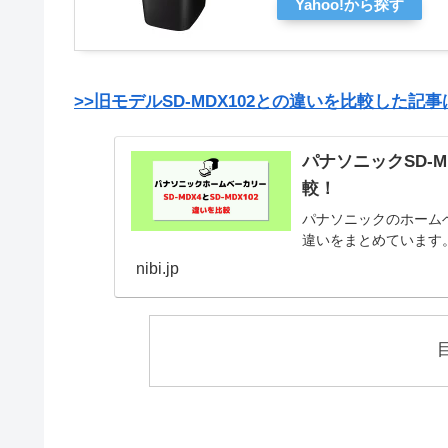
Yahoo!から探す
>>旧モデルSD-MDX102との違いを比較した
パナソニックSD-M
較！
パナソニックのホームベー
違いをまとめています。S
nibi.jp