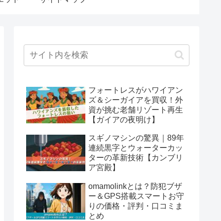
フォートレスがハワイアン
ズ＆シーガイアを買収！外
資が挑む老舗リゾート再生
【ガイアの夜明け】
スギノマシンの驚異｜89年
連続黒字とウォーターカッ
ターの革新技術【カンブリ
ア宮殿】
omamolinkとは？防犯ブザ
ー＆GPS搭載スマートお守
りの価格・評判・口コミま
とめ