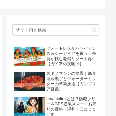
フォートレスがハワイアン
ズ＆シーガイアを買収！外
資が挑む老舗リゾート再生
【ガイアの夜明け】
スギノマシンの驚異｜89年
連続黒字とウォーターカッ
ターの革新技術【カンブリ
ア宮殿】
omamolinkとは？防犯ブザ
ー＆GPS搭載スマートお守
りの価格・評判・口コミま
とめ