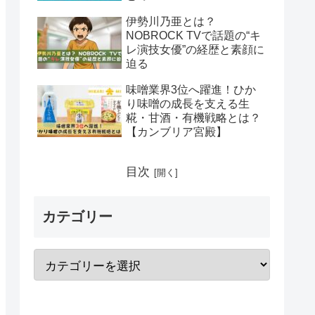
伊勢川乃亜とは？
NOBROCK TVで話題の“キ
レ演技女優”の経歴と素顔に
迫る
味噌業界3位へ躍進！ひか
り味噌の成長を支える生
糀・甘酒・有機戦略とは？
【カンブリア宮殿】
目次
カテゴリー