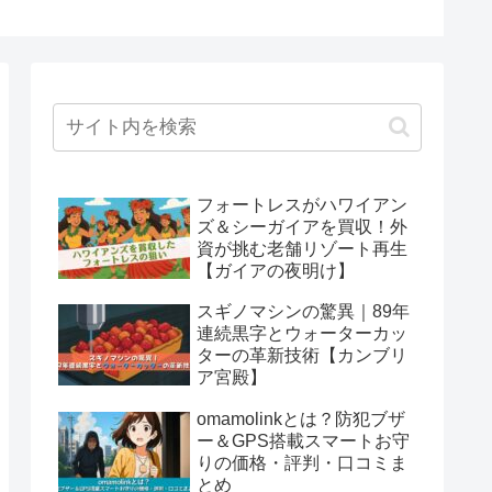
フォートレスがハワイアン
ズ＆シーガイアを買収！外
資が挑む老舗リゾート再生
【ガイアの夜明け】
スギノマシンの驚異｜89年
連続黒字とウォーターカッ
ターの革新技術【カンブリ
ア宮殿】
omamolinkとは？防犯ブザ
ー＆GPS搭載スマートお守
りの価格・評判・口コミま
とめ