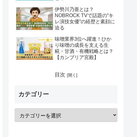
伊勢川乃亜とは？
NOBROCK TVで話題の“キ
レ演技女優”の経歴と素顔に
迫る
味噌業界3位へ躍進！ひか
り味噌の成長を支える生
糀・甘酒・有機戦略とは？
【カンブリア宮殿】
目次
カテゴリー