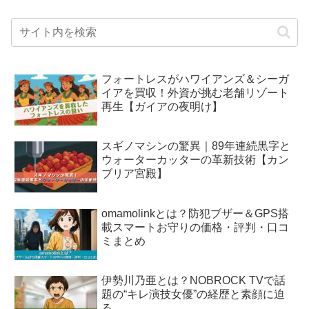
フォートレスがハワイアンズ＆シーガ
イアを買収！外資が挑む老舗リゾート
再生【ガイアの夜明け】
スギノマシンの驚異｜89年連続黒字と
ウォーターカッターの革新技術【カン
ブリア宮殿】
omamolinkとは？防犯ブザー＆GPS搭
載スマートお守りの価格・評判・口コ
ミまとめ
伊勢川乃亜とは？NOBROCK TVで話
題の“キレ演技女優”の経歴と素顔に迫
る