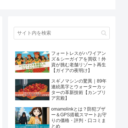
フォートレスがハワイアン
ズ＆シーガイアを買収！外
資が挑む老舗リゾート再生
【ガイアの夜明け】
スギノマシンの驚異｜89年
連続黒字とウォーターカッ
ターの革新技術【カンブリ
ア宮殿】
omamolinkとは？防犯ブザ
ー＆GPS搭載スマートお守
りの価格・評判・口コミま
とめ