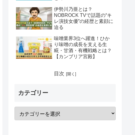
伊勢川乃亜とは？
NOBROCK TVで話題の“キ
レ演技女優”の経歴と素顔に
迫る
味噌業界3位へ躍進！ひか
り味噌の成長を支える生
糀・甘酒・有機戦略とは？
【カンブリア宮殿】
目次
カテゴリー