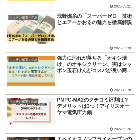
2025.03.21
浅野撚糸の「スーパーゼロ」技術
キッチン家電・用品
とエアーかおるの魅力を徹底解説
2025.03.20
強力に汚れが落ちる「オキシ漬
キッチン家電・用品
け」のオキシクリーン、実はシャ
ボン玉石けんがコスパが良い商品
を出していた
2023.12.18
PMPC-MA2のクチコミ評判は？
キッチン家電・用品
デメリットは3つ！アイリスオー
ヤマ電気圧力鍋
2022.05.26
エペイオスノンフライオーブンの