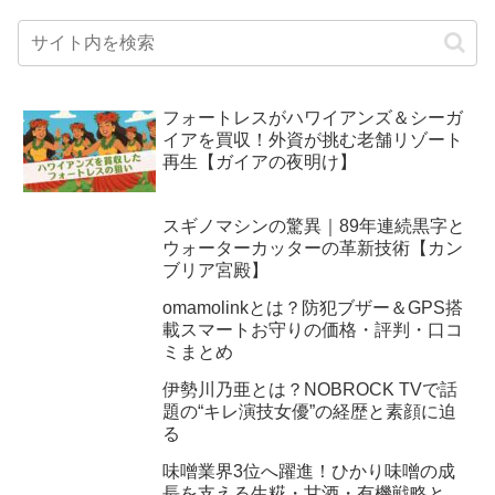
フォートレスがハワイアンズ＆シーガ
イアを買収！外資が挑む老舗リゾート
再生【ガイアの夜明け】
スギノマシンの驚異｜89年連続黒字と
ウォーターカッターの革新技術【カン
ブリア宮殿】
omamolinkとは？防犯ブザー＆GPS搭
載スマートお守りの価格・評判・口コ
ミまとめ
伊勢川乃亜とは？NOBROCK TVで話
題の“キレ演技女優”の経歴と素顔に迫
る
味噌業界3位へ躍進！ひかり味噌の成
長を支える生糀・甘酒・有機戦略と