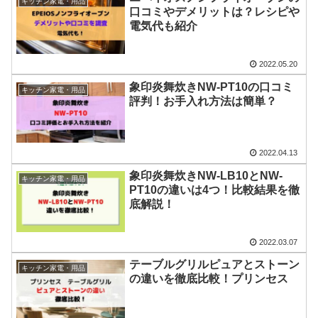
キッチン家電・用品
口コミやデメリットは？レシピや
電気代も紹介
2022.05.20
象印炎舞炊きNW-PT10の口コミ
キッチン家電・用品
評判！お手入れ方法は簡単？
2022.04.13
象印炎舞炊きNW-LB10とNW-
キッチン家電・用品
PT10の違いは4つ！比較結果を徹
底解説！
2022.03.07
テーブルグリルピュアとストーン
キッチン家電・用品
の違いを徹底比較！プリンセス